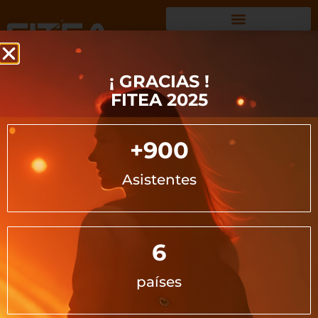
Carlos Albareda
¡ GRACIAS !
FITEA 2025
Úbeda
+
900
Abogado
Asistentes
6
países