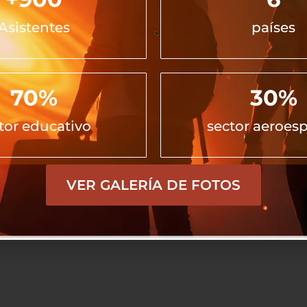
Asistentes
países
70
%
30
%
tor educativo
sector aeroesp
VER GALERÍA DE FOTOS