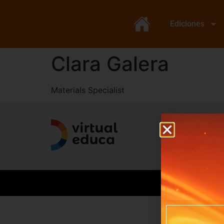
Ediciones
Clara Galera
Materials Specialist
© F