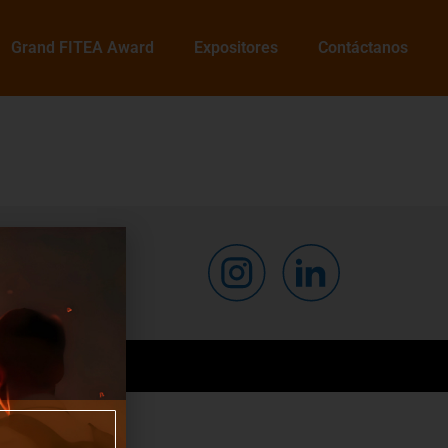
Grand FITEA Award
Expositores
Contáctanos
IES