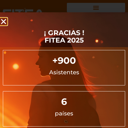
Pilar Muñoz Martínez
¡ GRACIAS !
FITEA 2025
Directora Técnica
+
900
Asistentes
6
países
© FITEA
POLÍTICA DE PRIVACIDAD
AVISO LEGAL
CONFIGURAR COOKIES